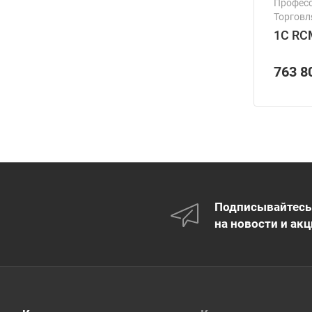
Професс
Торговл
Ресурс
1С RC
763 8
Подписывайтесь
на новости и акц