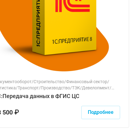
кументооборот/Строительство/Финансовый сектор/
гистика/Транспорт/Производство/ТЭК/Девелопмент/
одажи/Управленческий учет/Склад
С:Передача данных в ФГИС ЦС
8 500 ₽
Подробнее