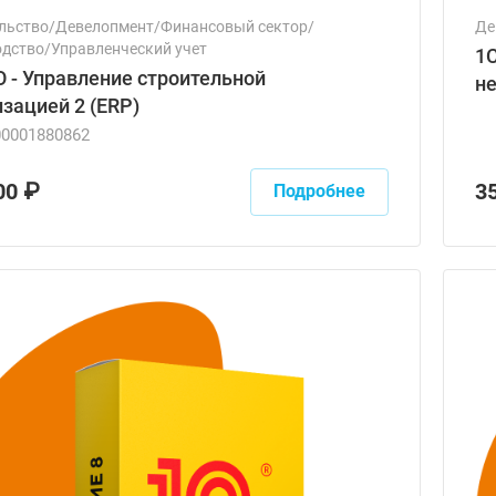
льство/Девелопмент/Финансовый сектор/
Де
дство/Управленческий учет
1
О - Управление строительной
н
зацией 2 (ERP)
00001880862
00 ₽
3
Подробнее