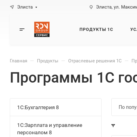
Элиста
Элиста, ул. Максим
ПРОДУКТЫ 1С
УС
—
—
—
Главная
Продукты
Отраслевые решения 1С
Пр
Программы 1С го
1С:Бухгалтерия 8
По попу
1С:Зарплата и управление
персоналом 8