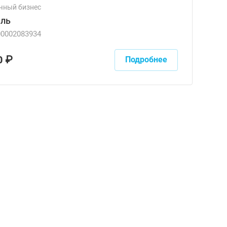
чный бизнес
ель
00002083934
0 ₽
Подробнее