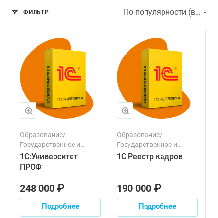
По популярности (возрастание)
ФИЛЬТР
Образование/
Образование/
Государственное и
Государственное и
муниципальное
муниципальное
1С:Университет
1С:Реестр кадров
управление/
управление
ПРОФ
Некоммерческие
организации
248 000 ₽
190 000 ₽
Подробнее
Подробнее