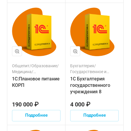
Общепит/Образование/
Бухгалтерия/
Медицина/
Государственное и
Государственное и
муниципальное
1С:Плановое питание
1С Бухгалтерия
муниципальное
управление/
КОРП
государственного
управление
Финансовый сектор/
учреждения 8
Налоги
190 000 ₽
4 000 ₽
Подробнее
Подробнее