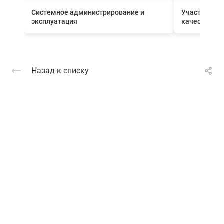
Системное администрирование и
Участник П
эксплуатация
качества вн
Назад к списку