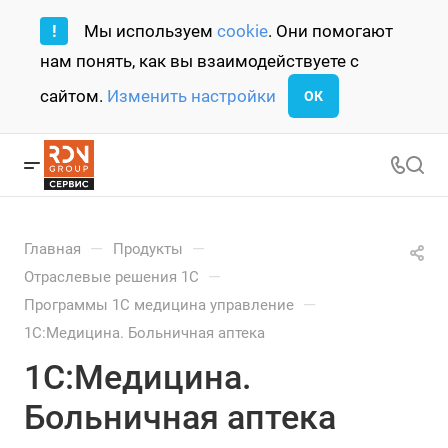
!
Мы используем
cookie
. Они помогают
нам понять, как вы взаимодействуете с
сайтом.
Изменить настройки
ОК
—
—
Главная
Продукты
—
Отраслевые решения 1С
—
Программы 1С медицина управление
1С:Медицина. Больничная аптека
1С:Медицина.
Больничная аптека