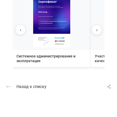
‹
›
Системное администрирование и
Участник П
эксплуатация
качества вн
Назад к списку