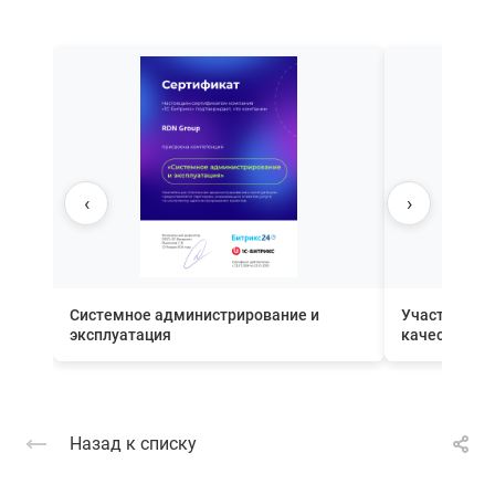
‹
›
Системное администрирование и
Участник П
эксплуатация
качества вн
Назад к списку