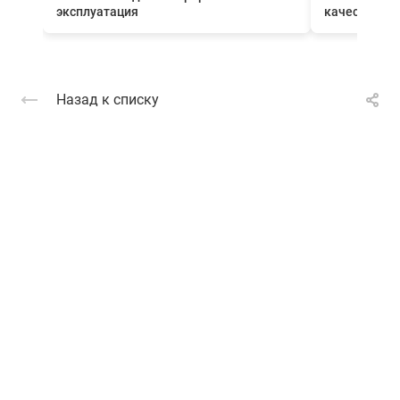
эксплуатация
качества вн
Назад к списку