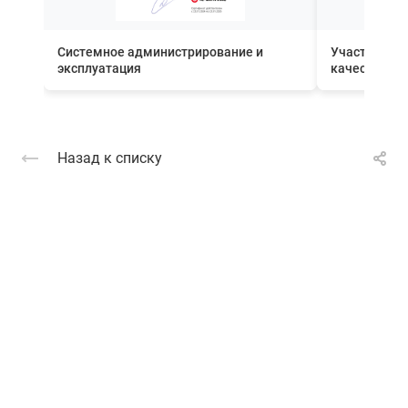
Системное администрирование и
Участник П
эксплуатация
качества вн
Назад к списку