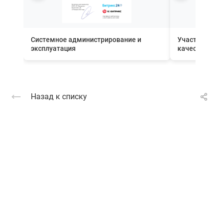
Системное администрирование и
Участник П
эксплуатация
качества вн
Назад к списку