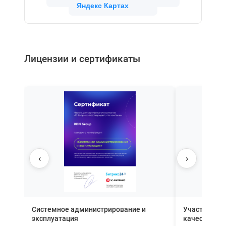
Яндекс Картах
Лицензии и сертификаты
‹
›
Системное администрирование и
Участник П
эксплуатация
качества вн