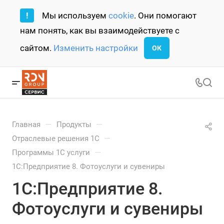
!
Мы используем
cookie
. Они помогают
нам понять, как вы взаимодействуете с
сайтом.
Изменить настройки
ОК
—
—
Главная
Продукты
—
Отраслевые решения 1С
—
Программы 1С услуги
1С:Предприятие 8. Фотоуслуги и сувениры
1С:Предприятие 8.
Фотоуслуги и сувениры