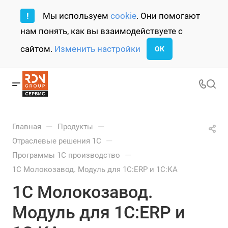
!
Мы используем
cookie
. Они помогают
нам понять, как вы взаимодействуете с
сайтом.
Изменить настройки
ОК
—
—
Главная
Продукты
—
Отраслевые решения 1С
—
Программы 1С производство
1С Молокозавод. Модуль для 1С:ERP и 1С:КА
1С Молокозавод.
Модуль для 1С:ERP и