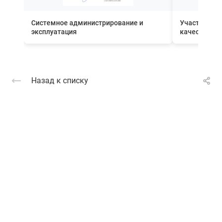
Системное администрирование и
Участник П
эксплуатация
качества вн
Назад к списку