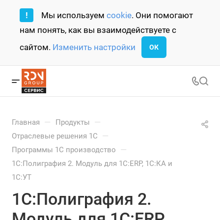
!
Мы используем
cookie
. Они помогают
нам понять, как вы взаимодействуете с
сайтом.
Изменить настройки
ОК
—
—
Главная
Продукты
—
Отраслевые решения 1С
—
Программы 1С производство
1С:Полиграфия 2. Модуль для 1С:ERP, 1С:КА и
1С:УТ
1С:Полиграфия 2.
Модуль для 1С:ERP,