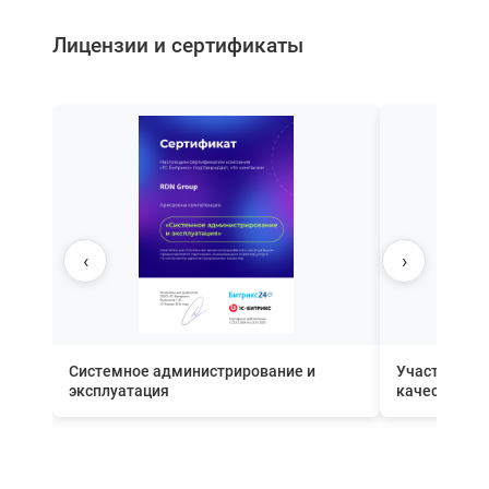
Лицензии и сертификаты
‹
›
Системное администрирование и
Участник П
эксплуатация
качества вн