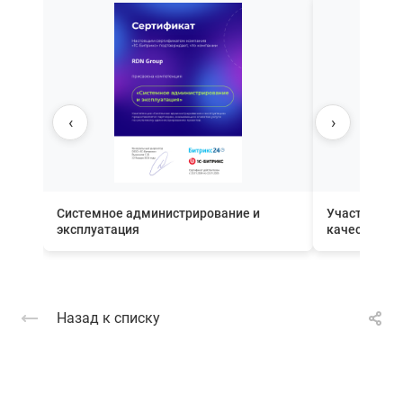
‹
›
Системное администрирование и
Участник П
эксплуатация
качества вн
Назад к списку