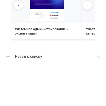
‹
›
Системное администрирование и
Участник П
эксплуатация
качества вн
Назад к списку