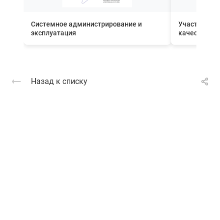
Системное администрирование и
Участник П
эксплуатация
качества вн
Назад к списку