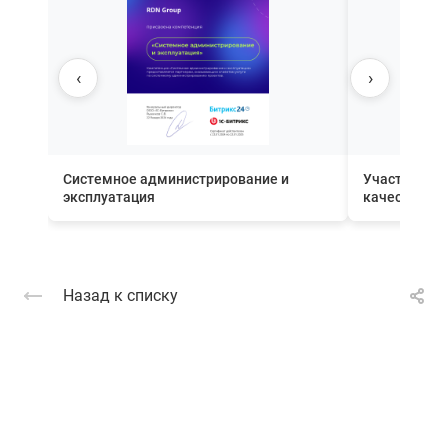
‹
›
Системное администрирование и
Участник П
эксплуатация
качества вн
Назад к списку