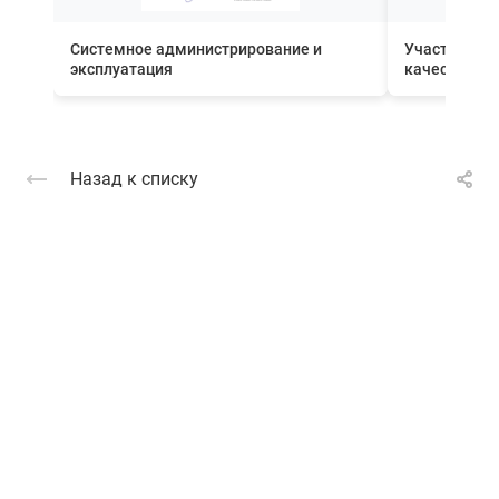
Системное администрирование и
Участник П
эксплуатация
качества вн
Назад к списку