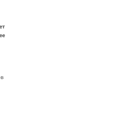
ет
ее
ов