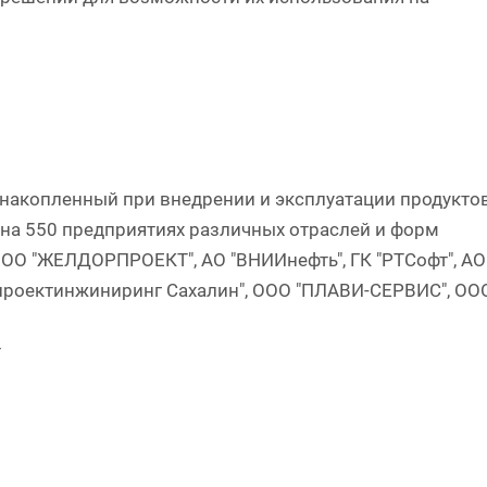
накопленный при внедрении и эксплуатации продукто
 на 550 предприятиях различных отраслей и форм
 ООО "ЖЕЛДОРПРОЕКТ", АО "ВНИИнефть", ГК "РТСофт", АО
зпроектинжиниринг Сахалин", ООО "ПЛАВИ-СЕРВИС", ОО
т