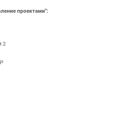
ление проектами":
й 2
RP