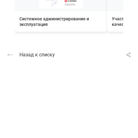
Системное администрирование и
Участник П
эксплуатация
качества вн
Назад к списку