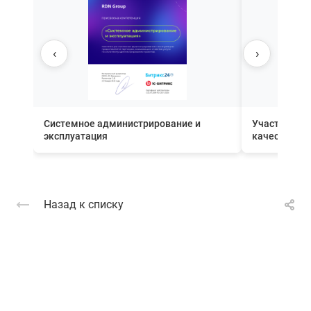
‹
›
Системное администрирование и
Участник П
эксплуатация
качества вн
Назад к списку