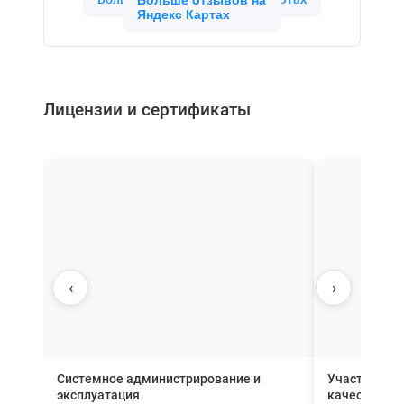
Больше отзывов на
Яндекс Картах
Лицензии и сертификаты
‹
›
Системное администрирование и
Участник П
эксплуатация
качества вн